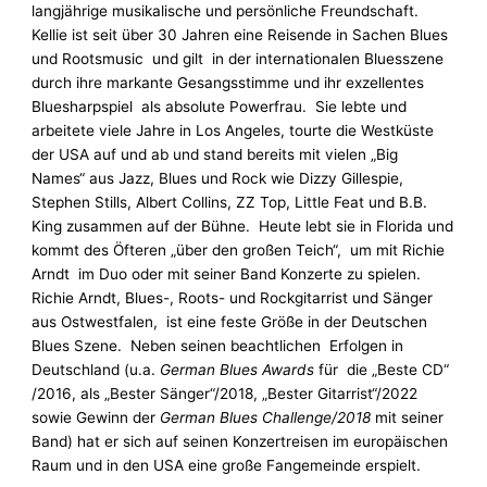
langjährige musikalische und persönliche Freundschaft.
Kellie ist seit über 30 Jahren eine Reisende in Sachen Blues
und Rootsmusic und gilt in der internationalen Bluesszene
durch ihre markante Gesangsstimme und ihr exzellentes
Bluesharpspiel als absolute Powerfrau. Sie lebte und
arbeitete viele Jahre in Los Angeles, tourte die Westküste
der USA auf und ab und stand bereits mit vielen „Big
Names“ aus Jazz, Blues und Rock wie Dizzy Gillespie,
Stephen Stills, Albert Collins, ZZ Top, Little Feat und B.B.
King zusammen auf der Bühne. Heute lebt sie in Florida und
kommt des Öfteren „über den großen Teich“, um mit Richie
Arndt im Duo oder mit seiner Band Konzerte zu spielen.
Richie Arndt, Blues-, Roots- und Rockgitarrist und Sänger
aus Ostwestfalen, ist eine feste Größe in der Deutschen
Blues Szene. Neben seinen beachtlichen Erfolgen in
Deutschland (u.a.
German Blues Awards
für die „Beste CD“
/2016, als „Bester Sänger“/2018, „Bester Gitarrist“/2022
sowie Gewinn der
German Blues Challenge/2018
mit seiner
Band) hat er sich auf seinen Konzertreisen im europäischen
Raum und in den USA eine große Fangemeinde erspielt.